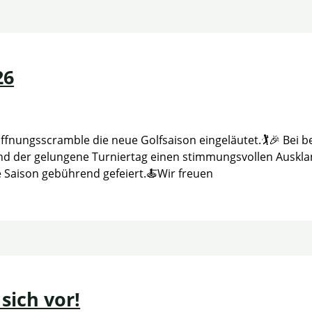
26
ungsscramble die neue Golfsaison eingeläutet.🏌️🎉 Bei be
and der gelungene Turniertag einen stimmungsvollen Auskla
e Saison gebührend gefeiert.🍝Wir freuen
sich vor!