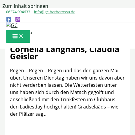
Zum Inhalt springen
06374 994633 |
info@gc-barbarossa.de
LADIESDAY –28.05.2024 –
Sponsoren Brigitte Fischer,
Cornelia Langhans, Claudia
Geisler
Regen – Regen – Regen und das den ganzen Mai
über. Unseren Dienstag haben wir uns davon aber
nicht verderben lassen. Die Wetterfesten unter
uns haben sich durch den Matsch gegolft und
anschließend mit den Trinkfesten im Clubhaus
den Ladiesday hochgehalten! Gradselääds – wie
der Pfälzer sagt.