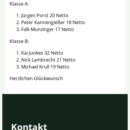
Klasse A:
Jürgen Porst 20 Netto
Peter Kannengießer 18 Netto
Falk Munzinger 17 Netto
Klasse B:
Kai Junkes 32 Netto
Nick Lambrecht 21 Netto
Michael Krull 19 Netto
Herzlichen Glückwunsch
Kontakt