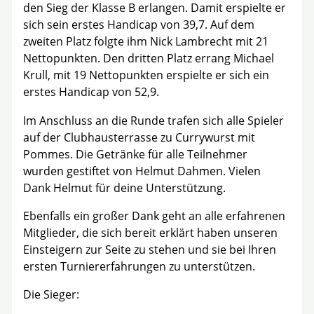
den Sieg der Klasse B erlangen. Damit erspielte er
sich sein erstes Handicap von 39,7. Auf dem
zweiten Platz folgte ihm Nick Lambrecht mit 21
Nettopunkten. Den dritten Platz errang Michael
Krull, mit 19 Nettopunkten erspielte er sich ein
erstes Handicap von 52,9.
Im Anschluss an die Runde trafen sich alle Spieler
auf der Clubhausterrasse zu Currywurst mit
Pommes. Die Getränke für alle Teilnehmer
wurden gestiftet von Helmut Dahmen. Vielen
Dank Helmut für deine Unterstützung.
Ebenfalls ein großer Dank geht an alle erfahrenen
Mitglieder, die sich bereit erklärt haben unseren
Einsteigern zur Seite zu stehen und sie bei Ihren
ersten Turniererfahrungen zu unterstützen.
Die Sieger: